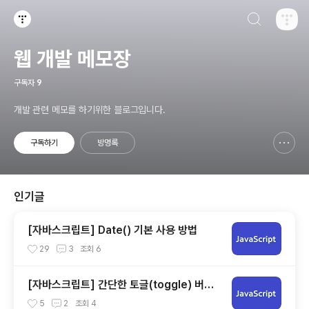
검색하기
티스토리
웹 개발 메모장
구독자
9
개발 관련 메모를 하기위한 블로그입니다.
구독하기
방명록
신고하기 레이어
열기
인기글
[자바스크립트] Date() 기본 사용 방법
29
3
조회
6
[자바스크립트] 간단한 토글(toggle) 버튼
만들기
5
2
조회
4