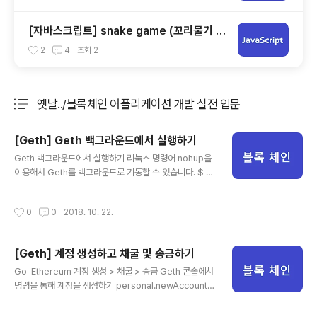
[자바스크립트] snake game (꼬리물기 게
임 / 뱀 게임)
2
4
조회
2
옛날../블록체인 어플리케이션 개발 실전 입문
분류 전체보기
주요 글 목록
[Geth] Geth 백그라운드에서 실행하기
글 내용
Geth 백그라운드에서 실행하기 리눅스 명령어 nohup을
이용해서 Geth를 백그라운드로 기동할 수 있습니다. $ n
ohup geth & 이게 기본 명령이고 geth를 기동시키는데
필요한 옵션을 추가해 봅시다. $ nohup geth --networ
작성시간
0
0
2018. 10. 22.
kid 4649 --datadir /home/cloudera/data_testne
t --mine --minerthreads 1 --rpc & --networkid
4649 : networkid는 4649라고 지어주고--datadir /h
[Geth] 계정 생성하고 채굴 및 송금하기
om... : 테스트넷 경로 적어주고--mine --minerthread
글 내용
s : 1채굴명령을 해주고( 스레드 1개 사용 )--rpc :HTTP-
Go-Ethereum 계정 생성 > 채굴 > 송금 Geth 콘솔에서
RPC 서버를 활성화시켜주는 명령입니다. ps 명령을 통해
명령을 통해 계정을 생성하기 personal.newAccount
geth가 백그라운드에서 ..
("패스워드") 명령으로 계정을 만들 수 있고만들어진 계정
은 eth.accounts 명령으로 확인할 수 있습니다. 계정 전