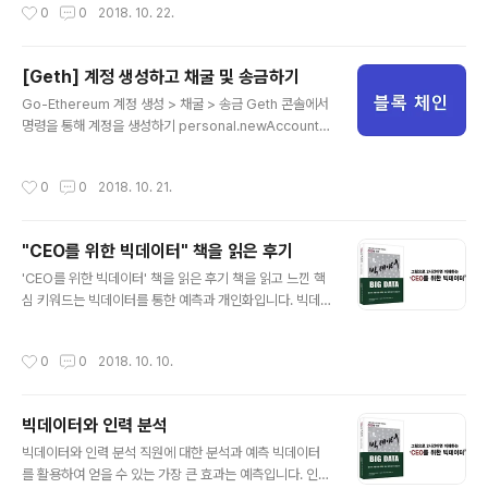
작성시간
0
0
2018. 10. 22.
kid 4649 --datadir /home/cloudera/data_testne
t --mine --minerthreads 1 --rpc & --networkid
4649 : networkid는 4649라고 지어주고--datadir /h
[Geth] 계정 생성하고 채굴 및 송금하기
om... : 테스트넷 경로 적어주고--mine --minerthread
글 내용
s : 1채굴명령을 해주고( 스레드 1개 사용 )--rpc :HTTP-
Go-Ethereum 계정 생성 > 채굴 > 송금 Geth 콘솔에서
RPC 서버를 활성화시켜주는 명령입니다. ps 명령을 통해
명령을 통해 계정을 생성하기 personal.newAccount
geth가 백그라운드에서 ..
("패스워드") 명령으로 계정을 만들 수 있고만들어진 계정
은 eth.accounts 명령으로 확인할 수 있습니다. 계정 전
작성시간
0
0
2018. 10. 21.
체가 eth.accounts 배열에 들어있고 각각의 계정은 eth.
account[0], eth.account[1] 과 같이 개별로 접근할 수
있습니다. 채굴하기 계정들의 잔액을 eth.getBalance(계
"CEO를 위한 빅데이터" 책을 읽은 후기
정) 명령으로 확인할 수 있습니다. 코인을 획득하기 위해서
글 내용
miner.start(스레드 개수) 명령을 통해 채굴을 시작하고
'CEO를 위한 빅데이터' 책을 읽은 후기 책을 읽고 느낀 핵
miner.stop() 명령으로 채굴을 그만둘 수 있습니다. > mi
심 키워드는 빅데이터를 통한 예측과 개인화입니다. 빅데
ner.start(1)null> miner.stop()null ..
이터를 활용하는 목적은 예측에 있고 방대한 데이터를 통
해 개인화를 할 수 있다 것인데 아마존의 예측 배송시스템
작성시간
0
0
2018. 10. 10.
이 대표적인 사례로 등장합니다. 인터넷에서 도서를 구매
하기를 꺼려하는 이유가 구매를 클릭한 시점과 상품을 받
기 전까지 걸리는 시간 때문이라고 말한 아마존은 고객이
빅데이터와 인력 분석
구매를 클릭하기 전에 미리 예측을 통해 상품을 배송시키
글 내용
는 방법론으로 특허를 받았습니다.과거 구매 기록, 상품 검
빅데이터와 인력 분석 직원에 대한 분석과 예측 빅데이터
색, 위시 리스트, 쇼핑 카트에 실었던 것, 반품, 한 상품을 얼
를 활용하여 얻을 수 있는 가장 큰 효과는 예측입니다. 인력