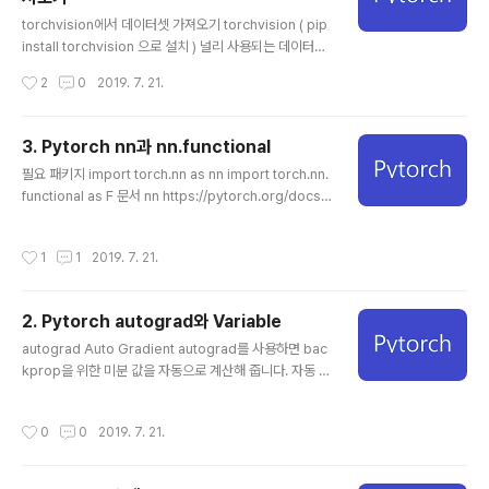
글 내용
R10 데이터셋을 학습하는 신경망 모델을 ..
torchvision에서 데이터셋 가져오기 torchvision ( pip
install torchvision 으로 설치 ) 널리 사용되는 데이터
셋, 아키텍쳐 모델 computer vision에서의 일반적인 이
작성시간
2
0
2019. 7. 21.
미지 변환으로 구성되어 있습니다. torchvision.dataset
s MNIST Fashion-MNIST KMNIST EMNIST Fake
Data COCO LSUN ImageFolder DatasetFolder I
3. Pytorch nn과 nn.functional
magenet-12 CIFAR STL10 SVHN PhotoTour SBU
글 내용
필요 패키지 import torch.nn as nn import torch.nn.
Flickr VOC Cityscapes torchvision.models Alex
functional as F 문서 nn https://pytorch.org/docs/
net VGG ResNet SqueezeNet DenseNet Incepti
1.0.1/nn.html nn.functional https://pytorch.org/do
on v3 GoogLeNet torchvision.tra..
cs/1.0.1/nn.html#torch-nn-functional nn 과 nn.fun
작성시간
1
1
2019. 7. 21.
ctional 제공하는 기능들은 비슷한데 사용하는 방법에 차
이가 있습니다. nn 이 제공하는 기능들 Parameters Co
ntainers Conv Pooling Padding Non-linear Activ
2. Pytorch autograd와 Variable
ation Normalization Recurrent Linear Dropout S
글 내용
parse Distance Loss Vision Data Parallel Utilit..
autograd Auto Gradient autograd를 사용하면 bac
kprop을 위한 미분 값을 자동으로 계산해 줍니다. 자동 계
산을 위해서 사용하는 변수는 torch.autograd에 있는 V
ariable 입니다. 역전파(backpropagation) 복잡한 함
작성시간
0
0
2019. 7. 21.
수에 대해 텐서들 마다 각각 편미분을 진행하려면 연산량
이 엄청나기 때문에, 합성 함수 미분의 성질을 이용하여 훨
씬 적은 연산만으로 각 텐서들에 대한 미분을 구하는 방법