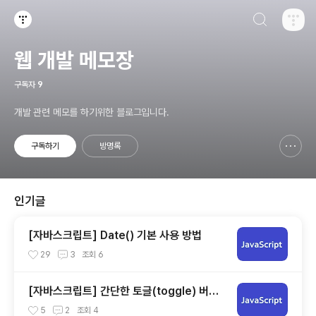
검색하기
티스토리
웹 개발 메모장
구독자
9
개발 관련 메모를 하기위한 블로그입니다.
구독하기
방명록
신고하기 레이어
열기
인기글
[자바스크립트] Date() 기본 사용 방법
29
3
조회
6
[자바스크립트] 간단한 토글(toggle) 버튼
만들기
5
2
조회
4