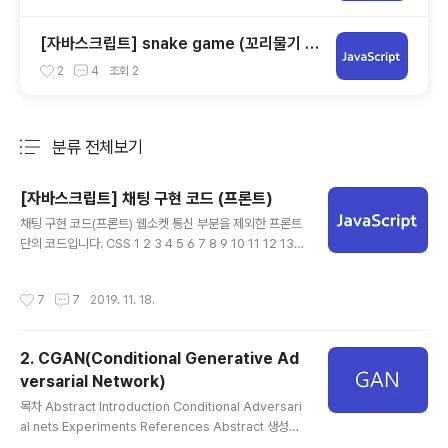
[자바스크립트] snake game (꼬리물기 게
임 / 뱀 게임)
2
4
조회
2
분류 전체보기
주요 글 목록
[자바스크립트] 채팅 구현 코드 (프론트)
글 내용
채팅 구현 코드(프론트) 웹소켓 통신 부분을 제외한 프론트
단의 코드입니다. CSS 1 2 3 4 5 6 7 8 9 10 11 12 13 1
4 15 16 17 18 *{ margin: 0; padding: 0; } .chat_wr
ap .header { font-size: 14px; padding: 15px 0; b
작성시간
7
7
2019. 11. 18.
ackground: #F18C7E; color: white; text-align: ce
nter; } .chat_wrap .chat { padding-bottom: 80px;
} .chat_wrap .chat ul { width: 100%; list-style: non
2. CGAN(Conditional Generative Ad
e; } .chat_wrap .chat ul li { width: 100%; } .chat_wr
versarial Network)
ap .chat ul li.left {..
글 내용
목차 Abstract Introduction Conditional Adversari
al nets Experiments References Abstract 생성모
델을 학습시키는 GAN을 기반으로 GAN의 조건부(Cond