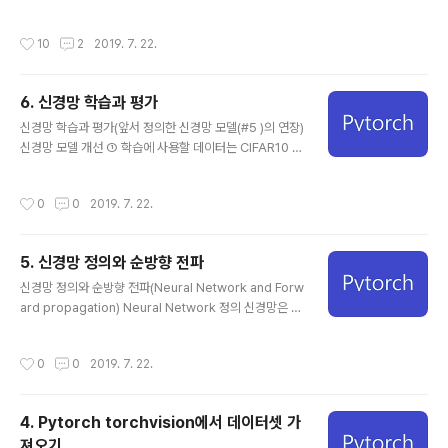
경망 아래 신경망에서는 __init__() 에서 사용할 네트워크
펴보는 것은 현실적으로 매우 힘듭니다. 대신 지난 몇 년 동
모델들을 정의 해주고, forward() 함수에서 그 모델들을
안 GAN 연구에서 멋진 결과를 나타낸 몇몇 연구들을 선택
작성시간
10
2
2019. 7. 22.
사용하여 순전파 로직을 구현했습니다. class MyNeural
해서 살펴봅시다. ("Convolution"이나 "Wass..
Network(nn.Module): def __init__(self): super(My
NeuralNetwork, self).__init__() self.conv1 = nn.Co
6. 신경망 학습과 평가
nv2d(in_channels=3, out_channels=64, kernel_s
글 내용
ize=5) self.conv2 = nn.Conv2d(in_channels=64,
신경망 학습과 평가(앞서 정의한 신경망 모델(#5 )의 연장)
out_channels=30, kernel_size=..
신경망 모델 개선 ① 학습에 사용할 데이터는 CIFAR10 입
니다. 이 신경망 모델은 이미지를 입력받았을 때, 이미지가
어떤 이미지인지 분류하는 모델입니다. 분류되는 class는
작성시간
0
0
2019. 7. 22.
'비행기', '자동차', '개구리' 등 10개 입니다. 따라서 forwa
rd 함수의 output은 10개의 classes를 분류할 수 있도
록 out_features가 10이 되어야 합니다. 신경망 모델 개
5. 신경망 정의와 순방향 전파
선 ② 2개의 convolutional Layer를 사용 2개의 Linea
글 내용
r Layout을 사용 convolutional Layout을 통과한 데이
신경망 정의와 순방향 전파(Neural Network and Forw
터들을 max_pool2d 함수로 2*2 필터를 사용해 풀링 활
ard propagation) Neural Network 정의 신경망은 아
성화 함수로는 relu함수를 사용 개선된 신경망 모델 코드..
래 그림과 같이 input layer, hidden layer, output lay
er 를 갖습니다. 신경망 모델을 pytorch를 사용해 class
작성시간
0
0
2019. 7. 22.
로 구현하기 pytorch의 nn.module을 상속받아 low le
vel의 코딩을 줄일 수 있습니다. import torch import t
orch.nn as nn class MyNeuralNetwork(nn.Modul
4. Pytorch torchvision에서 데이터셋 가
e): def __init__(self): pass # 모델 코딩 def forward
져오기
(self, x): pass # 순전파 코딩 CIFAR10 데이터셋 CIFA