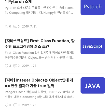
1. Pytorch 소개
입니다. 여기서 역전파에 대한 자세한 내용을 다루지는 않
글 내용
겠습니다. Variable의 모습 torch.aurograd.Variable
Pytorch 소개 다음의 목표를 가진 파이썬 기반의 Scienti
()을 통해 Variable을 생성합니다. import torch impor
fic Computing 패키지입니다. Numpy의 연산을 GPU
t numpy as np a = torch.Tensor(np.array(..
로 가속화 시키도록 하는 것 딥러닝 연구에 있어서 개발을
좀 더 유연하고 빠르게 할 수 있도록 하는 것 Tensorflow
작성시간
0
0
2019. 7. 21.
와 Pytorch의 특징을 비교한 표 구분 Tensorflow Pyto
rch 패러다임 Define and Run Define by Run 그래프
형태 Static graph Dynamic graph 현재 사용자 많음
[자바스크립트] First-Class Function, 함
적음 자체 운영 포럼 없음 있음 한국 사용자 모임 Tensorf
수형 프로그래밍의 최소 조건
low Korea(TF-KR) Pytorch Korea(Pytorch-KR) T
글 내용
orch의 Tensor Tensor는 pytorch의 자료형으로 다차
First-Class Function 밑에 길게길게 적어놨지만 쉽게말
원 행렬을 뜻합니다. Tensor는..
하면함수를 기존의 Object 또는 변수 처럼 사용할 수 있는
특성입니다. - 함수를 변수에 저장할 수 있는가? - 함수를
작성시간
3
0
2019. 1. 28.
인자로 넘길수 있는가? - 함수에서 함수를 return, 반환할
수 있는가? First-Class Function - 프로그래밍 언어의
Function이 그 언어의 First-Class Citizen일 때, 그 언
[자바] Integer Object는 Object인데 왜
어가 First-Class Function 이라고 말합니다. First-Cla
== 연산 결과가 가끔 true 일까
ss Citizen - Citizen(type, object, value ... )이 다음
글 내용
의 특징들을 만족하는 경우 그 언어는 First-Class Citiz
Integer Cache 결론부터 말하면, -128~127 범위의 정
en을 가진다고 말할 수 있습니다. 1. 모든 item이 Variabl
수들에 대해 autoboxing 하는 과정에서 캐싱이 발생하기
e ..
때문입니다. -128 ~ 127의 정수에 대해서는 캐싱된 객체
작성시간
3
0
2019. 1. 25.
로 autoboxing 하고범위를 벗어나면 new 를 통해 새로