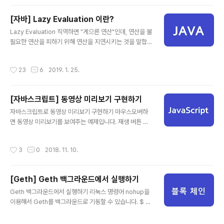
운 객체로 autoboxing 합니다. 다음과 같은 Integer 객
체 a와 b를 비교하는 코드가 있습니다.public class Tes
[자바] Lazy Evaluation 이란?
t { public static void main(String[] args) { Integer
글 내용
Lazy Evaluation 직역하면 "게으른 연산"인데, 연산을 불
c = 100; Integer d = 100; System.out.println(c ==
필요한 연산을 피하기 위해 연산을 지연시키는 것을 말합
d); System.out.println( c.equals(d) ); }}Colored b
니다. 예를 들어 보겠습니다. 아래의 코드는 1~10까지의
y Color Scriptercs 결과는 어떻게 ..
정수를 갖는 List에서 6보다 작고, 짝수인 요소를 찾아 10
작성시간
23
6
2019. 1. 25.
배 시킨 리스트를 출력하는 코드입니다. 123456789fina
l List list = Arrays.asList(1, 2, 3, 4, 5, 6, 7, 8, 9, 10);
System.out.println( list.stream() .filter(i -> i i%2=
[자바스크립트] 동영상 미리보기 구현하기
=0) .map(i -> i*10) .collect(Collectors.toList()));C
글 내용
olored by Color Scriptercs 당연히 아래와 같은 결과
자바스크립트로 동영상 미리보기 구현하기 마우스오버하
를 출력합니다. [20, 40]cs 함수..
면 동영상 미리보기를 보여주는 예제입니다. 재생 버튼 이
미지와 썸네일 이미지 그리고 미리보기 gif 파일을 준비합
니다. [재생 버튼 이미지] [썸네일 이미지] [미리보기 이미
작성시간
3
0
2018. 11. 10.
지] 이제 이미지들을 마우스 엔터/리브 이벤트 발생마다 교
체해주면 됩니다. HTML + CSS 코드를 작성해서 썸네일
이미지를 보여주고 자바스크립트를 사용해서 이벤트를 처
[Geth] Geth 백그라운드에서 실행하기
리합니다. 12345678910111213141516171819202
글 내용
1222324252627282930313233343536 // 마우
Geth 백그라운드에서 실행하기 리눅스 명령어 nohup을
스 진입 이벤트 $(document).on('mouseenter', '.pre
이용해서 Geth를 백그라운드로 기동할 수 있습니다. $ n
view_div', function(){ // 재생 버튼 감추기 $(this).find
ohup geth & 이게 기본 명령이고 geth를 기동시키는데
('img').hide..
필요한 옵션을 추가해 봅시다. $ nohup geth --networ