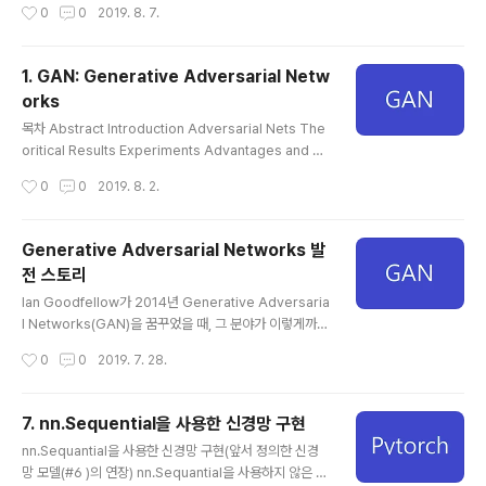
작성시간
0
0
2019. 8. 7.
itional) 버전으로 기존 모델에 간단히 y를 추가하여 만든
적대적 신경망을 소개합니다. CGAN이 class label(0~
9)에 맞는 MNIST 이미지를 생성할 수 있음을 보여줍니
1. GAN: Generative Adversarial Netw
다. 또한 이 모델이 multi-modal 모델에 어떻게 사용될
orks
지, 또 이미지 태깅에 어떻게 응용 가능할 지를 설명합니다.
글 내용
Introduction GAN 모델과 비교하여 c가 추가되었고 나
목차 Abstract Introduction Adversarial Nets The
머지는 같습니다. C는 class label 등에 기반할 수 있습니
oritical Results Experiments Advantages and di
다. original GAN에서는 불가능 했었던, 생성..
sadvantages Conclusions and future work Refe
작성시간
0
0
2019. 8. 2.
rences Abstract 이 논문에서는 적대적으로 동작하는
두 생성 모델을 동시에 학습시키는 새 framework를 제안
합니다. G(생성자)는 원본 data distribution을 흉내 내
Generative Adversarial Networks 발
고, D(판별자)는 data가 원본 data인지, G(생성자)가 생
전 스토리
성한 data인지 판별합니다. G(생성자)의 목적은 D(판별
글 내용
자)를 속이는 것이 목적이고, D(판별자)는 data를 정확하
Ian Goodfellow가 2014년 Generative Adversaria
게 판별하는 것이 목적입니다. 따라서, D(판별자)의 정확도
l Networks(GAN)을 꿈꾸었을 때, 그 분야가 이렇게까지
는 종국에 50%가 됩니다. In..
빠른 발전이 있을거라고는 생각하지 못했을 것입니다. 아
작성시간
0
0
2019. 7. 28.
래 사진들을 봅시다. 이 이미지들은 100% 가짜 이미지입
니다. 가짜 이미지라는 것이, 포토샵같이 사람이 인위적으
로 작업한 이미지를 말하는 것이 아닙니다. 오직 엄청난 양
7. nn.Sequential을 사용한 신경망 구현
의 덧셈, 곱셈등 GPU 연산만을 통해 만들어낸 가짜 이미
글 내용
nn.Sequantial을 사용한 신경망 구현(앞서 정의한 신경
지입니다. 이 이미지들을 만들어낸 알고리즘이 GAN입니
망 모델(#6 )의 연장) nn.Sequantial을 사용하지 않은 신
다. 2014년 발표된 기본 GAN의 모든 개선 알고리즘을 살